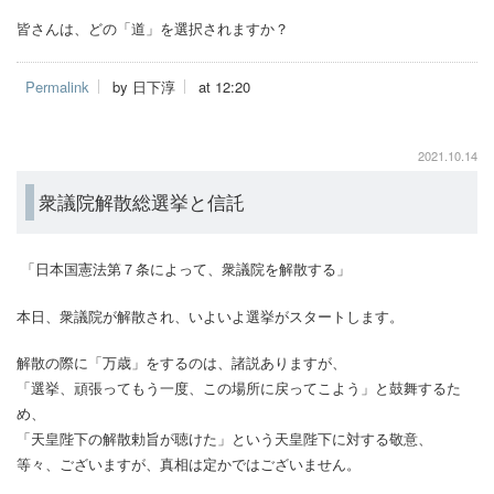
皆さんは、どの「道」を選択されますか？
Permalink
by 日下淳
at 12:20
2021.10.14
衆議院解散総選挙と信託
「日本国憲法第７条によって、衆議院を解散する」
本日、衆議院が解散され、いよいよ選挙がスタートします。
解散の際に「万歳」をするのは、諸説ありますが、
「選挙、頑張ってもう一度、この場所に戻ってこよう」と鼓舞するた
め、
「天皇陛下の解散勅旨が聴けた」という天皇陛下に対する敬意、
等々、ございますが、真相は定かではございません。