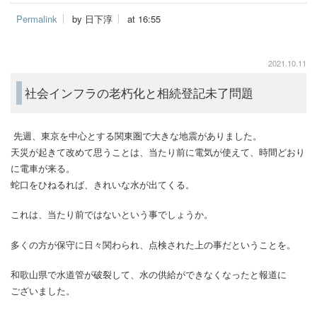
Permalink
by 日下淳
at 16:55
2021.10.11
社会インフラの老朽化と相続登記未了問題
先週、東京を中心とする関東圏で大きな地震がありました。
天災が起きて改めて思うことは、当たり前に電気が使えて、時間どおり
に電車が来る。
蛇口をひねるれば、きれいな水が出てくる。
これは、当たり前ではないという事でしょうか。
多くの方が保守に日々関わられ、点検された上の事だということを。
和歌山県で水道管が破裂して、水の供給ができなくなったと報道に
ございました。