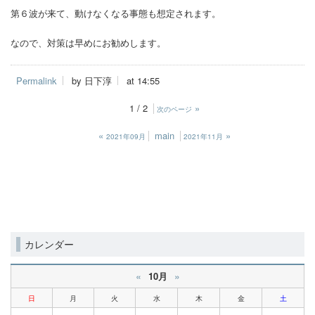
第６波が来て、動けなくなる事態も想定されます。
なので、対策は早めにお勧めします。
Permalink
by 日下淳
at 14:55
1 / 2
»
次のページ
«
main
»
2021年09月
2021年11月
カレンダー
«
»
10月
日
月
火
水
木
金
土