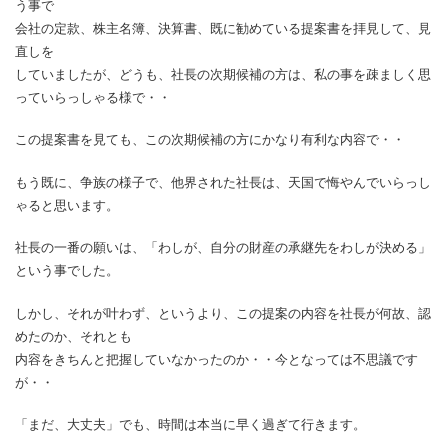
う事で
会社の定款、株主名簿、決算書、既に勧めている提案書を拝見して、見
直しを
していましたが、どうも、社長の次期候補の方は、私の事を疎ましく思
っていらっしゃる様で・・
この提案書を見ても、この次期候補の方にかなり有利な内容で・・
もう既に、争族の様子で、他界された社長は、天国で悔やんでいらっし
ゃると思います。
社長の一番の願いは、「わしが、自分の財産の承継先をわしが決める」
という事でした。
しかし、それが叶わず、というより、この提案の内容を社長が何故、認
めたのか、それとも
内容をきちんと把握していなかったのか・・今となっては不思議です
が・・
「まだ、大丈夫」でも、時間は本当に早く過ぎて行きます。