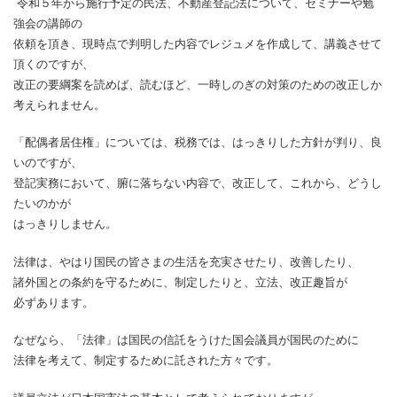
令和５年から施行予定の民法、不動産登記法について、セミナーや勉
強会の講師の
依頼を頂き、現時点で判明した内容でレジュメを作成して、講義させて
頂くのですが、
改正の要綱案を読めば、読むほど、一時しのぎの対策のための改正しか
考えられません。
「配偶者居住権」については、税務では、はっきりした方針が判り、良
いのですが、
登記実務において、腑に落ちない内容で、改正して、これから、どうし
たいのかが
はっきりしません。
法律は、やはり国民の皆さまの生活を充実させたり、改善したり、
諸外国との条約を守るために、制定したりと、立法、改正趣旨が
必ずあります。
なぜなら、「法律」は国民の信託をうけた国会議員が国民のために
法律を考えて、制定するために託された方々です。