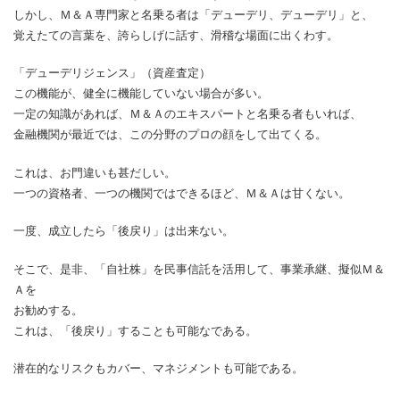
しかし、Ｍ＆Ａ専門家と名乗る者は「デューデリ、デューデリ」と、
覚えたての言葉を、誇らしげに話す、滑稽な場面に出くわす。
「デューデリジェンス」（資産査定）
この機能が、健全に機能していない場合が多い。
一定の知識があれば、Ｍ＆Ａのエキスパートと名乗る者もいれば、
金融機関が最近では、この分野のプロの顔をして出てくる。
これは、お門違いも甚だしい。
一つの資格者、一つの機関ではできるほど、Ｍ＆Ａは甘くない。
一度、成立したら「後戻り」は出来ない。
そこで、是非、「自社株」を民事信託を活用して、事業承継、擬似Ｍ＆
Ａを
お勧めする。
これは、「後戻り」することも可能なである。
潜在的なリスクもカバー、マネジメントも可能である。