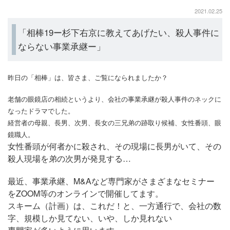
2021.02.25
「相棒19ー杉下右京に教えてあげたい、殺人事件に
ならない事業承継ー」
昨日の「相棒」は、皆さま、ご覧になられましたか？
老舗の眼鏡店の相続というより、会社の事業承継が殺人事件のネックに
なったドラマでした。
経営者の母親、長男、次男、長女の三兄弟の跡取り候補、女性番頭、眼
鏡職人。
女性番頭が何者かに殺され、その現場に長男がいて、その
殺人現場を弟の次男が発見する…
最近、事業承継、M&Aなど専門家がさまざまなセミナー
をZOOM等のオンラインで開催してます。
スキーム（計画）は、これだ！と、一方通行で、会社の数
字、規模しか見てない、いや、しか見れない