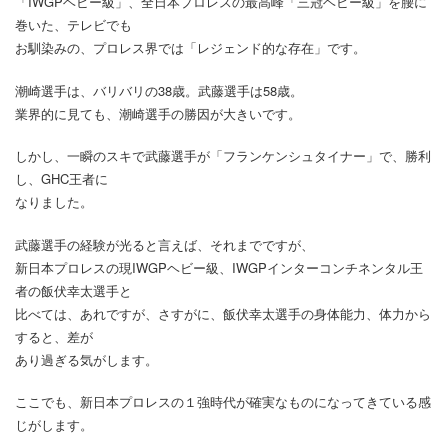
「IWGPヘビー級」、全日本プロレスの最高峰「三冠ヘビー級」を腰に
巻いた、テレビでも
お馴染みの、プロレス界では「レジェンド的な存在」です。
潮崎選手は、バリバリの38歳。武藤選手は58歳。
業界的に見ても、潮崎選手の勝因が大きいです。
しかし、一瞬のスキで武藤選手が「フランケンシュタイナー」で、勝利
し、GHC王者に
なりました。
武藤選手の経験が光ると言えば、それまでですが、
新日本プロレスの現IWGPヘビー級、IWGPインターコンチネンタル王
者の飯伏幸太選手と
比べては、あれですが、さすがに、飯伏幸太選手の身体能力、体力から
すると、差が
あり過ぎる気がします。
ここでも、新日本プロレスの１強時代が確実なものになってきている感
じがします。