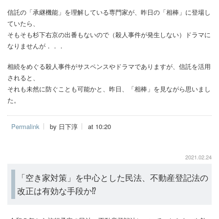
信託の「承継機能」を理解している専門家が、昨日の「相棒」に登場し
ていたら、
そもそも杉下右京の出番もないので（殺人事件が発生しない）ドラマに
なりませんが．．．
相続をめぐる殺人事件がサスペンスやドラマでありますが、信託を活用
されると、
それも未然に防ぐことも可能かと、昨日、「相棒」を見ながら思いまし
た。
Permalink
by 日下淳
at 10:20
2021.02.24
「空き家対策」を中心とした民法、不動産登記法の
改正は有効な手段か⁉