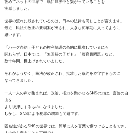
改めてネットの世界で、既に世界中と繋がっていることを
実感しました。
世界の流れに残されているのは、日本の法律も同じことが言えます。
最近、民法の改正の要綱案が出され、大きな変革期に入ってように
思います。
「ハーグ条約」子どもの権利擁護の条約に批准しているにも
関わらず、日本では、「無国籍の子ども」「養育費問題」など、
数十年間、棚上げされていました。
それがようやく、民法が改正され、批准した条約を遵守するものに
なってきました。
一人一人の声が集まれば、政治、権力を動かせるSNSの力は、言論の自
由を
より後押しするものになりました。
しかし、SNSによる犯罪の増加も問題です。
匿名性があるSNSの世界では、簡単に人を言葉で傷つけることもでき、
人の命を奪うことも可能です。