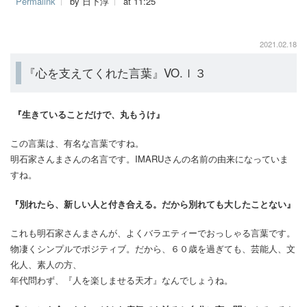
Permalink
by 日下淳
at 11:25
2021.02.18
『心を支えてくれた言葉』VO.ｌ３
『生きていることだけで、丸もうけ』
この言葉は、有名な言葉ですね。
明石家さんまさんの名言です。IMARUさんの名前の由来になっていま
すね。
『別れたら、新しい人と付き合える。だから別れても大したことない』
これも明石家さんまさんが、よくバラエティーでおっしゃる言葉です。
物凄くシンプルでポジティブ。だから、６０歳を過ぎても、芸能人、文
化人、素人の方、
年代問わず、『人を楽しませる天才』なんでしょうね。