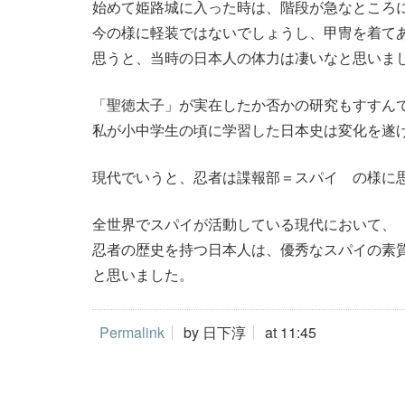
始めて姫路城に入った時は、階段が急なところ
今の様に軽装ではないでしょうし、甲冑を着て
思うと、当時の日本人の体力は凄いなと思いま
「聖徳太子」が実在したか否かの研究もすすん
私が小中学生の頃に学習した日本史は変化を遂
現代でいうと、忍者は諜報部＝スパイ の様に
全世界でスパイが活動している現代において、
忍者の歴史を持つ日本人は、優秀なスパイの素
と思いました。
Permalink
by 日下淳
at 11:45