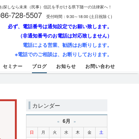
お探しなら未来（民事）信託を手がける県下随一の法律家へ！
086-728-5507
受付時間：9:30～18:00 (土日祝除く)
必ず、電話番号は通知設定でお願い致します。
（非通知番号のお電話は対応致しません）
電話による営業、勧誘はお断りします。
※電話でのご相談は、お断りしております。
セミナー
ブログ
お知らせ
お問い合わせ
カレンダー
6月
«
»
日
月
火
水
木
金
土