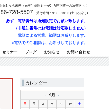
お探しなら未来（民事）信託を手がける県下随一の法律家へ！
086-728-5507
受付時間：9:30～18:00 (土日祝除く)
必ず、電話番号は通知設定でお願い致します。
（非通知番号のお電話は対応致しません）
電話による営業、勧誘はお断りします。
※電話でのご相談は、お断りしております。
セミナー
ブログ
お知らせ
お問い合わせ
カレンダー
9月
«
»
日
月
火
水
木
金
土