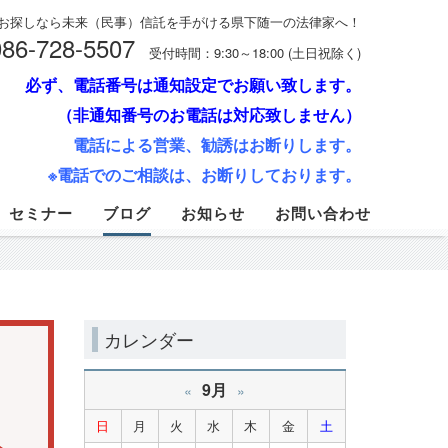
お探しなら未来（民事）信託を手がける県下随一の法律家へ！
086-728-5507
受付時間：9:30～18:00 (土日祝除く)
必ず、電話番号は通知設定でお願い致します。
（非通知番号のお電話は対応致しません）
電話による営業、勧誘はお断りします。
※電話でのご相談は、お断りしております。
セミナー
ブログ
お知らせ
お問い合わせ
カレンダー
9月
«
»
日
月
火
水
木
金
土