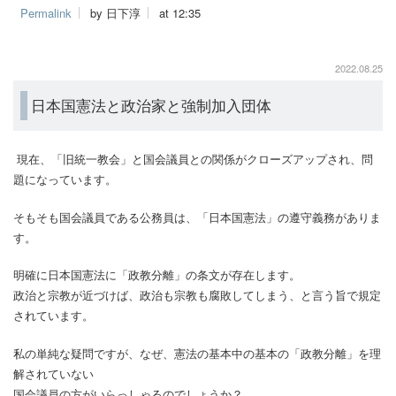
Permalink
by 日下淳
at 12:35
2022.08.25
日本国憲法と政治家と強制加入団体
現在、「旧統一教会」と国会議員との関係がクローズアップされ、問
題になっています。
そもそも国会議員である公務員は、「日本国憲法」の遵守義務がありま
す。
明確に日本国憲法に「政教分離」の条文が存在します。
政治と宗教が近づけば、政治も宗教も腐敗してしまう、と言う旨で規定
されています。
私の単純な疑問ですが、なぜ、憲法の基本中の基本の「政教分離」を理
解されていない
国会議員の方がいらっしゃるのでしょうか？