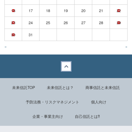
16
17
18
19
20
21
22
23
24
25
26
27
28
29
30
31
«
»
Back to top
未来信託TOP
未来信託とは？
商事信託と未来信託
予防法務・リスクマネジメント
個人向け
企業・事業主向け
自己信託とは⁈