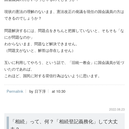
現状の憲法の理解のないまま、憲法改正の発議を現任の国会議員の方は
できるのでしょうか？
問題解決するには、問題点をきちんと把握していないと、そもそも「な
にが問題なのか」
わからないまま、問題など解決できません。
（問題文がないと、解答は存在しません）
互いに利用してやろう、という話で、「旧統一教会」に国会議員が近づ
いたのであれば、
これほど、国民に対する背信行為はないように思います。
Permalink
by 日下淳
at 10:30
2022.08.23
「相続」って、何？「相続登記義務化」して大丈
夫？