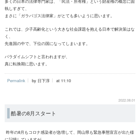
多くの日本の法律専門家は、「民法・所有権」という財産権の概念に固
執しすぎて、
まさに「ガラパゴス法律家」がとても多いように思います。
これでは、少子高齢化という大きな社会課題を抱える日本で解決策はな
く、
先進国の中で、下位の国になってしまいます。
パラダイムシフトと言われますが、
真に転換期に思います。
Permalink
by 日下淳
at 11:10
2022.08.01
酷暑の8月スタート
昨年の8月もコロナ感染者が急増して、岡山県も緊急事態宣言が出た様
に記憶していますが、