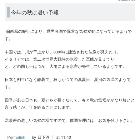
今年の秋は暑い予報
偏西風の蛇行により、世界各国で異常な気候変動になっているようで
す。
中国では、川が干上がり、800年に建造された仏像が見えたり、
イタリアでは、第二次世界大戦時の水没した軍艦が見えてり、
と、どの国も干ばつか、大雨による水害が発生しているようです。
日本も例年になく酷暑で、秋もかつての真夏日、夏日の気温のようで
す。
四季がある日本も、夏と冬が長くなって、春と秋の気候がかなり短いと
言う感じが、年を経るごとにします。
寒暖差の激しい気候の様ですので、体調管理には、お気を付け下さい。
Permalink
by 日下淳
at 11:40