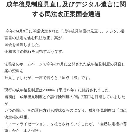
成年後見制度見直し及びデジタル遺言に関
する民法改正案国会通過
今年の4月3日に閣議決定された「成年後見制度の見直し、デジタル遺
言書の規定を含む民法改正」案が
国会を通過しました。
令和10年の施行を目指すようです。
法務省のホームページで今年の1月に公開された成年後見制度の見直し
案の資料を
拝見しましたが、一言で言うと「原点回帰」です。
現行の成年後見制度は2000年（平成12年）に施行されました。
当初は、成年後見制度と介護保険制度の2輪で運用を目指していました
が、
いつの間か、その運用方針も曖昧なものになり、成年後見制度は「自己
決定権の尊重」
「ノーマライゼーション」を柱とされていましたが、「自己決定権の尊
重」から「本人保護」