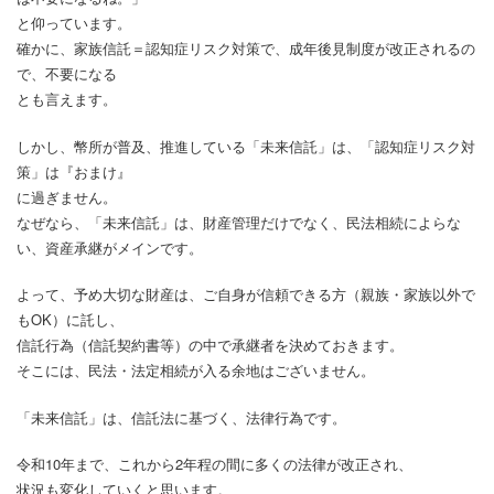
と仰っています。
確かに、家族信託＝認知症リスク対策で、成年後見制度が改正されるの
で、不要になる
とも言えます。
しかし、幣所が普及、推進している「未来信託」は、「認知症リスク対
策」は『おまけ』
に過ぎません。
なぜなら、「未来信託」は、財産管理だけでなく、民法相続によらな
い、資産承継がメインです。
よって、予め大切な財産は、ご自身が信頼できる方（親族・家族以外で
もOK）に託し、
信託行為（信託契約書等）の中で承継者を決めておきます。
そこには、民法・法定相続が入る余地はございません。
「未来信託」は、信託法に基づく、法律行為です。
令和10年まで、これから2年程の間に多くの法律が改正され、
状況も変化していくと思います。