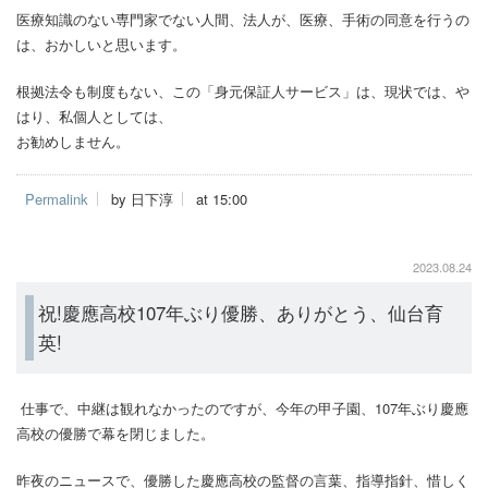
医療知識のない専門家でない人間、法人が、医療、手術の同意を行うの
は、おかしいと思います。
根拠法令も制度もない、この「身元保証人サービス」は、現状では、や
はり、私個人としては、
お勧めしません。
Permalink
by 日下淳
at 15:00
2023.08.24
祝!慶應高校107年ぶり優勝、ありがとう、仙台育
英!
仕事で、中継は観れなかったのですが、今年の甲子園、107年ぶり慶應
高校の優勝で幕を閉じました。
昨夜のニュースで、優勝した慶應高校の監督の言葉、指導指針、惜しく