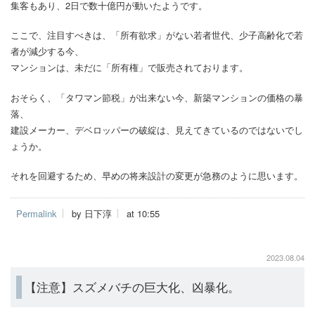
集客もあり、2日で数十億円が動いたようです。
ここで、注目すべきは、「所有欲求」がない若者世代、少子高齢化で若
者が減少する今、
マンションは、未だに「所有権」で販売されております。
おそらく、「タワマン節税」が出来ない今、新築マンションの価格の暴
落、
建設メーカー、デベロッパーの破綻は、見えてきているのではないでし
ょうか。
それを回避するため、早めの将来設計の変更が急務のように思います。
Permalink
by 日下淳
at 10:55
2023.08.04
【注意】スズメバチの巨大化、凶暴化。