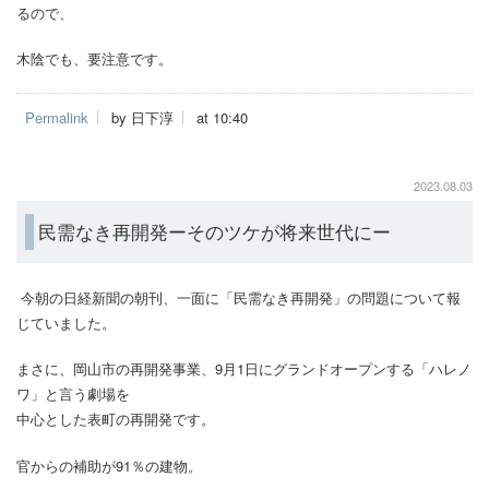
るので、
木陰でも、要注意です。
Permalink
by 日下淳
at 10:40
2023.08.03
民需なき再開発ーそのツケが将来世代にー
今朝の日経新聞の朝刊、一面に「民需なき再開発」の問題について報
じていました。
まさに、岡山市の再開発事業、9月1日にグランドオープンする「ハレノ
ワ」と言う劇場を
中心とした表町の再開発です。
官からの補助が91％の建物。