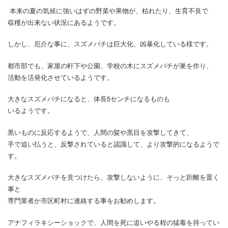
本来の夏の気候に強いはずの野菜や果物が、枯れたり、生育不良で
収穫が出来ない状況にあるようです。
しかし、厄介な事に、スズメバチは巨大化、凶暴化している様です。
都市部でも、家屋の軒下や公園、学校の木にスズメバチが巣を作り、
活動を活発化させているようです。
大きなスズメバチになると、体長5センチになるものも
いるようです。
黒いものに反応するようで、人間の髪や黒目を攻撃してきて、
手で追い払うと、反撃されていると認識して、より攻撃的になるようで
す。
大きなスズメバチを見つけたら、攻撃しないように、そっと距離を置く
事と
専門業者か市区町村に連絡する事をお勧めします。
アナフィラキシーショックで、人間を死に追いやる程の猛毒を持ってい