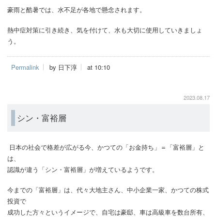
豪雨と酷暑では、水不足が各地で懸念されます。
熱中症対策に引き続き、気を付けて、水も大切に使用していきましょ
う。
Permalink
by 日下淳
at 10:10
2023.08.17
シン・富裕層
日本の社会で格差が広がる今、かつての「お金持ち」＝「富裕層」と
は、
認識が違う「シン・富裕層」が増えているようです。
今までの「富裕層」は、代々大地主さん、中小企業一家、かつての株式
投資で
成功した方々というイメージで、自宅は豪邸、車は高級車を数台所有、