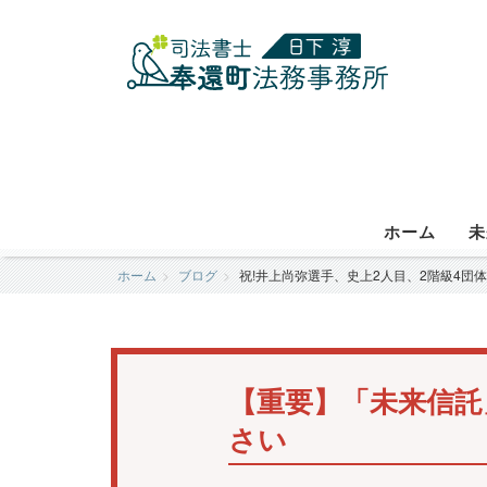
ホーム
未
ホーム
ブログ
祝!井上尚弥選手、史上2人目、2階級4団体
【重要】「未来信託
さい