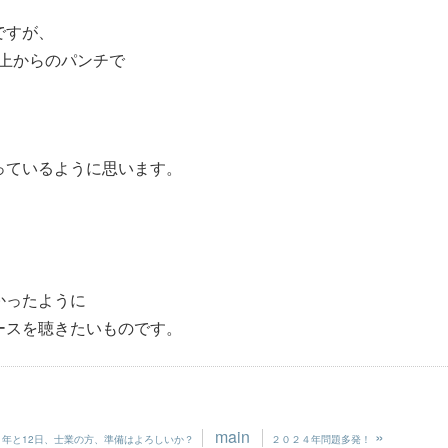
ですが、
上からのパンチで
っているように思います。
かったように
ースを聴きたいものです。
main
»
と１年と12日、士業の方、準備はよろしいか？
２０２４年問題多発！