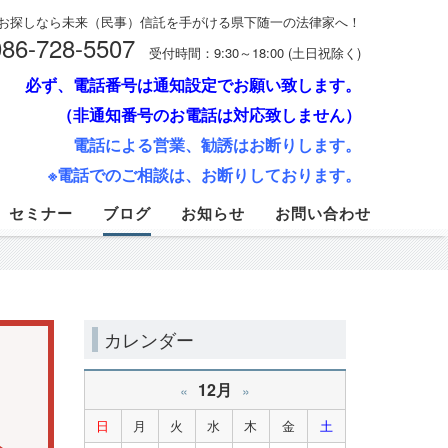
お探しなら未来（民事）信託を手がける県下随一の法律家へ！
086-728-5507
受付時間：9:30～18:00 (土日祝除く)
必ず、電話番号は通知設定でお願い致します。
（非通知番号のお電話は対応致しません）
電話による営業、勧誘はお断りします。
※電話でのご相談は、お断りしております。
セミナー
ブログ
お知らせ
お問い合わせ
カレンダー
12月
«
»
日
月
火
水
木
金
土