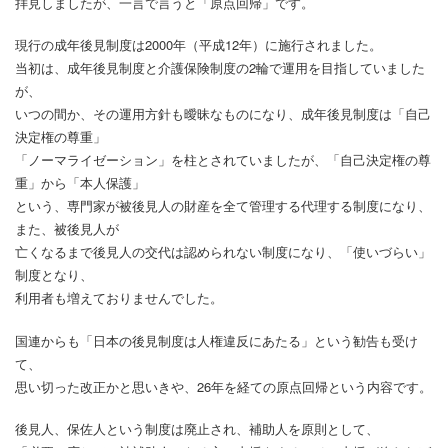
拝見しましたが、一言で言うと「原点回帰」です。
現行の成年後見制度は2000年（平成12年）に施行されました。
当初は、成年後見制度と介護保険制度の2輪で運用を目指していました
が、
いつの間か、その運用方針も曖昧なものになり、成年後見制度は「自己
決定権の尊重」
「ノーマライゼーション」を柱とされていましたが、「自己決定権の尊
重」から「本人保護」
という、専門家が被後見人の財産を全て管理する代理する制度になり、
また、被後見人が
亡くなるまで後見人の交代は認められない制度になり、「使いづらい」
制度となり、
利用者も増えておりませんでした。
国連からも「日本の後見制度は人権違反にあたる」という勧告も受け
て、
思い切った改正かと思いきや、26年を経ての原点回帰という内容です。
後見人、保佐人という制度は廃止され、補助人を原則として、