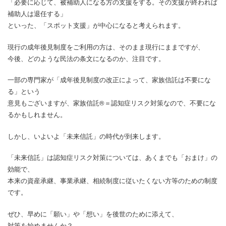
「必要に応じて、被補助人になる方の支援をする。その支援が終われば
補助人は退任する」
といった、「スポット支援」が中心になると考えられます。
現行の成年後見制度をご利用の方は、そのまま現行にままですが、
今後、どのような民法の条文になるのか、注目です。
一部の専門家が「成年後見制度の改正によって、家族信託は不要にな
る」という
意見もございますが、家族信託®＝認知症リスク対策なので、不要にな
るかもしれません。
しかし、いよいよ「未来信託」の時代が到来します。
「未来信託」は認知症リスク対策については、あくまでも「おまけ」の
効能で、
本来の資産承継、事業承継、相続制度に従いたくない方等のための制度
です。
ぜひ、早めに「願い」や「想い」を後世のために添えて、
対策を始めませんか？