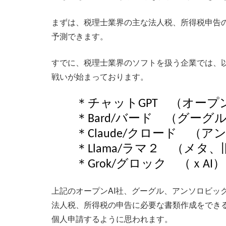
まずは、税理士業界の主な法人税、所得税申告
予測できます。
すでに、税理士業界のソフトを扱う企業では、以
戦いが始まっております。
＊チャット
（オープ
GPT
＊
バード （グーグ
Bard/
＊
クロード （ア
Claude/
＊
ラマ２ （メタ、
Llama/
＊
グロック （ｘ
）
Grok/
AI
上記のオープンAI社、グーグル、アンソロビッ
法人税、所得税の申告に必要な書類作成をできる
個人申請するように思われます。