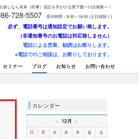
お探しなら未来（民事）信託を手がける県下随一の法律家へ！
086-728-5507
受付時間：9:30～18:00 (土日祝除く)
必ず、電話番号は通知設定でお願い致します。
（非通知番号のお電話は対応致しません）
電話による営業、勧誘はお断りします。
※電話でのご相談は、お断りしております。
セミナー
ブログ
お知らせ
お問い合わせ
カレンダー
12月
«
»
日
月
火
水
木
金
土