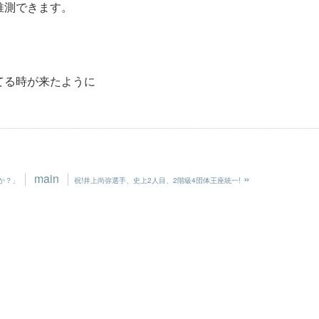
推測できます。
てる時が来たように
main
»
か？」
祝!井上尚弥選手、史上2人目、2階級4団体王座統一!