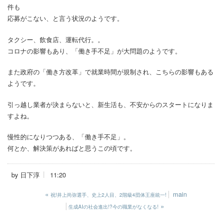
件も
応募がこない、と言う状況のようです。
タクシー、飲食店、運転代行。。
コロナの影響もあり、「働き手不足」が大問題のようです。
また政府の「働き方改革」で就業時間が規制され、こちらの影響もある
ようです。
引っ越し業者が決まらないと、新生活も、不安からのスタートになりま
すよね。
慢性的になりつつある、「働き手不足」。
何とか、解決策があればと思うこの頃です。
by
日下淳
11:20
«
main
祝!井上尚弥選手、史上2人目、2階級4団体王座統一!
»
生成AIの社会進出!?今の職業がなくなる!