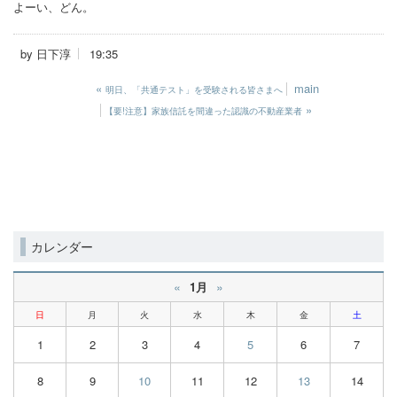
よーい、どん。
by
日下淳
19:35
«
main
明日、「共通テスト」を受験される皆さまへ
»
【要!注意】家族信託を間違った認識の不動産業者
カレンダー
«
»
1月
日
月
火
水
木
金
土
1
2
3
4
5
6
7
8
9
10
11
12
13
14