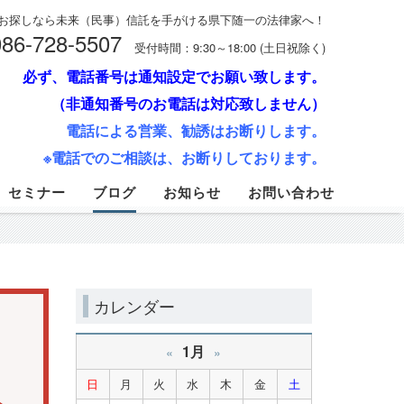
お探しなら未来（民事）信託を手がける県下随一の法律家へ！
086-728-5507
受付時間：9:30～18:00 (土日祝除く)
必ず、電話番号は通知設定でお願い致します。
（非通知番号のお電話は対応致しません）
電話による営業、勧誘はお断りします。
※電話でのご相談は、お断りしております。
セミナー
ブログ
お知らせ
お問い合わせ
カレンダー
1月
«
»
日
月
火
水
木
金
土