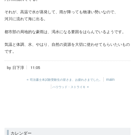
それが、高温で水が蒸発して、雨が降っても物凄い勢いなので、
河川に流れて海に出る。
都市部の局地的な豪雨は、渇水になる要因をはらんでいるようです。
気温と体調、水、やはり、自然の資源を大切に使わせてもらいたいもの
です。
by
日下淳
11:05
«
main
司法書士本試験受験生の皆さま、お疲れさまでした。
»
ハリウッド・ストライキ
カレンダー