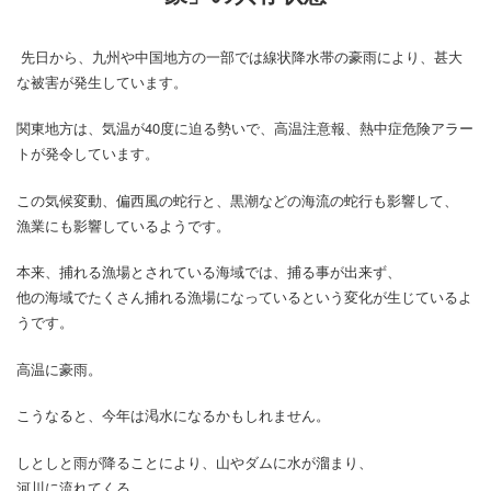
先日から、九州や中国地方の一部では線状降水帯の豪雨により、甚大
な被害が発生しています。
関東地方は、気温が40度に迫る勢いで、高温注意報、熱中症危険アラー
トが発令しています。
この気候変動、偏西風の蛇行と、黒潮などの海流の蛇行も影響して、
漁業にも影響しているようです。
本来、捕れる漁場とされている海域では、捕る事が出来ず、
他の海域でたくさん捕れる漁場になっているという変化が生じているよ
うです。
高温に豪雨。
こうなると、今年は渇水になるかもしれません。
しとしと雨が降ることにより、山やダムに水が溜まり、
河川に流れてくる。