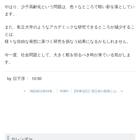
やはり、少子高齢化という問題は、色々なところで暗い影を落としてい
ます。
また、私立大学のようなアカデミックな研究できるところが減少するこ
とは、
様々な自由な発想に基づく研究を損なう結果になるかもしれません。
今一度、社会問題として、大きく舵を切るべき時が来ている気がしま
す。
by
日下淳
10:50
«
main
»
「相続税法第58条」
【民事信託】受託者の業務とは…
カレンダー