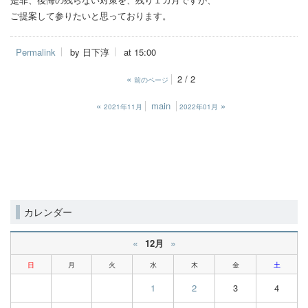
ご提案して参りたいと思っております。
Permalink
by 日下淳
at 15:00
«
2 / 2
前のページ
«
main
»
2021年11月
2022年01月
カレンダー
«
»
12月
日
月
火
水
木
金
土
1
2
3
4