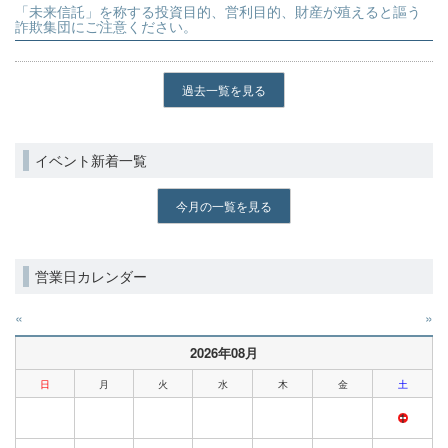
「未来信託」を称する投資目的、営利目的、財産が殖えると謳う
詐欺集団にご注意ください。
過去一覧を見る
イベント新着一覧
今月の一覧を見る
営業日カレンダー
«
»
2026年08月
日
月
火
水
木
金
土
1