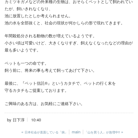
カミツキガメなどの外来種の生物は、おそらくペットとして飼われてい
たが、飼いきれなくなり、
池に放置したとしか考えられません。
池の水を全部抜くと、社会の現状が何かしらの形で現れてきます。
年間殺処分される動物の数が増えているようです。
小さい頃は可愛いけど、大きくなりすぎ、飼えなくなったなどの理由が
最も多いようです。
ペットも一つの命です。
飼う前に、将来の事も考えて飼ってあげて下さい。
最後に、『ペット信託®』というカタチで、ペットの行く末を
守るカタチもご提案しております。
ご興味のある方は、お気軽にご連絡下さい。
by
日下淳
10:40
«
main
»
日本社会が直面している「病」
「山を買う人」が急増中‼