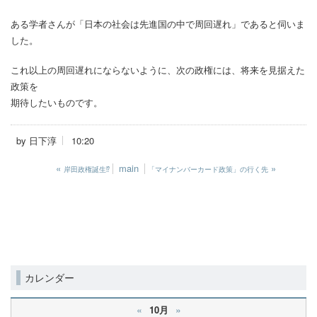
ある学者さんが「日本の社会は先進国の中で周回遅れ」であると伺いま
した。
これ以上の周回遅れにならないように、次の政権には、将来を見据えた
政策を
期待したいものです。
by
日下淳
10:20
«
main
»
岸田政権誕生⁉
「マイナンバーカード政策」の行く先
カレンダー
«
»
10月