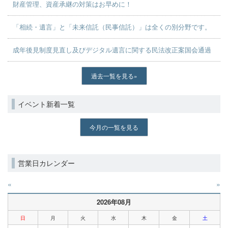
財産管理、資産承継の対策はお早めに！
「相続・遺言」と「未来信託（民事信託）」は全くの別分野です。
成年後見制度見直し及びデジタル遺言に関する民法改正案国会通過
過去一覧を見る
イベント新着一覧
今月の一覧を見る
営業日カレンダー
«
»
2026年08月
日
月
火
水
木
金
土