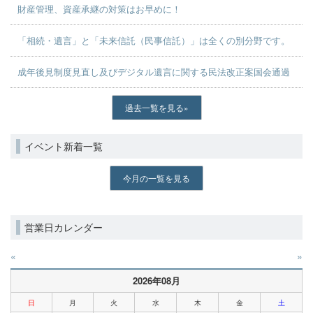
財産管理、資産承継の対策はお早めに！
「相続・遺言」と「未来信託（民事信託）」は全くの別分野です。
成年後見制度見直し及びデジタル遺言に関する民法改正案国会通過
過去一覧を見る
イベント新着一覧
今月の一覧を見る
営業日カレンダー
«
»
2026年08月
日
月
火
水
木
金
土