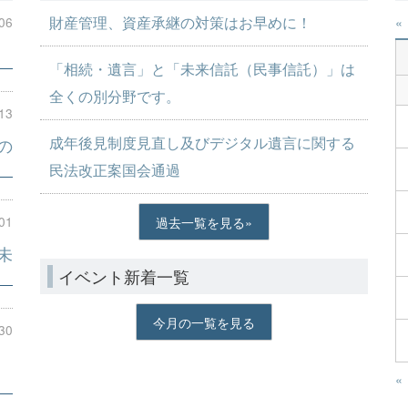
財産管理、資産承継の対策はお早めに！
06
«
「相続・遺言」と「未来信託（民事信託）」は
全くの別分野です。
13
成年後見制度見直し及びデジタル遺言に関する
の
民法改正案国会通過
01
過去一覧を見る
未
イベント新着一覧
今月の一覧を見る
30
«