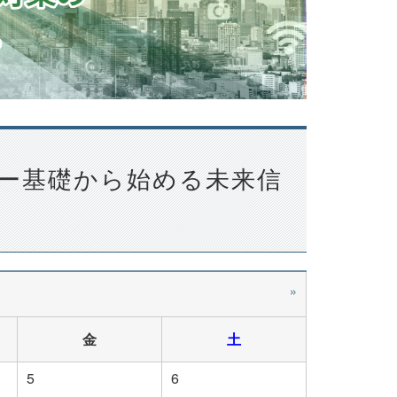
ー基礎から始める未来信
»
金
土
5
6