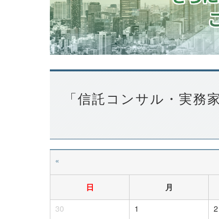
「信託コンサル・実務
«
日
月
30
1
2