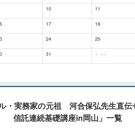
10
11
6
17
18
3
24
25
0
31
1
元日
ル・実務家の元祖 河合保弘先生直伝
信託連続基礎講座in岡山」
一覧