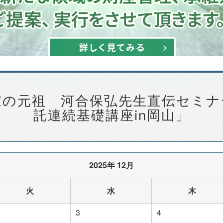
家の元祖 河合保弘先生直伝セミナ
託連続基礎講座in岡山」
2025年 12月
火
水
木
3
4