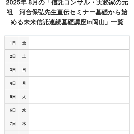
2025年 8月の
「信託コンサル・実務家の元
祖 河合保弘先生直伝セミナー基礎から始
める未来信託連続基礎講座in岡山」
一覧
1日
金
2日
土
3日
日
4日
月
5日
火
6日
水
7日
木