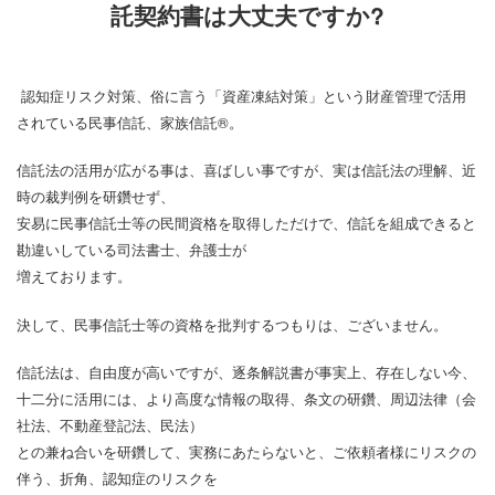
託契約書は大丈夫ですか?
認知症リスク対策、俗に言う「資産凍結対策」という財産管理で活用
されている民事信託、家族信託®。
信託法の活用が広がる事は、喜ばしい事ですが、実は信託法の理解、近
時の裁判例を研鑽せず、
安易に民事信託士等の民間資格を取得しただけで、信託を組成できると
勘違いしている司法書士、弁護士が
増えております。
決して、民事信託士等の資格を批判するつもりは、ございません。
信託法は、自由度が高いですが、逐条解説書が事実上、存在しない今、
十二分に活用には、より高度な情報の取得、条文の研鑽、周辺法律（会
社法、不動産登記法、民法）
との兼ね合いを研鑽して、実務にあたらないと、ご依頼者様にリスクの
伴う、折角、認知症のリスクを