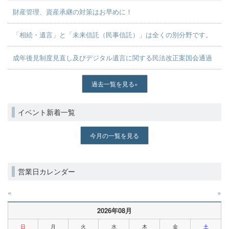
財産管理、資産承継の対策はお早めに！
「相続・遺言」と「未来信託（民事信託）」は全くの別分野です。
成年後見制度見直し及びデジタル遺言に関する民法改正案国会通過
過去一覧を見る
イベント新着一覧
今月の一覧を見る
営業日カレンダー
«
»
2026年08月
日
月
火
水
木
金
土