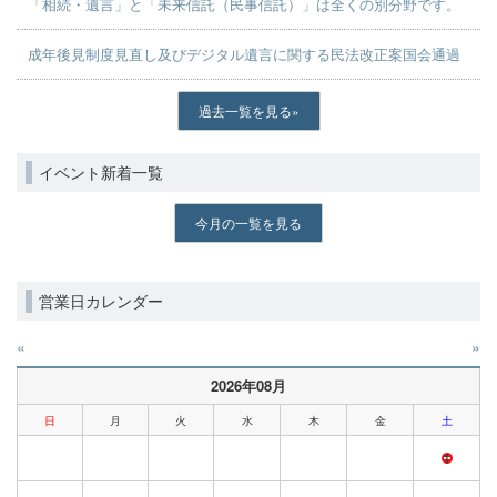
「相続・遺言」と「未来信託（民事信託）」は全くの別分野です。
成年後見制度見直し及びデジタル遺言に関する民法改正案国会通過
過去一覧を見る
イベント新着一覧
今月の一覧を見る
営業日カレンダー
«
»
2026年08月
日
月
火
水
木
金
土
1