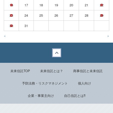
16
17
18
19
20
21
22
23
24
25
26
27
28
29
30
31
«
»
Back to top
未来信託TOP
未来信託とは？
商事信託と未来信託
予防法務・リスクマネジメント
個人向け
企業・事業主向け
自己信託とは⁈